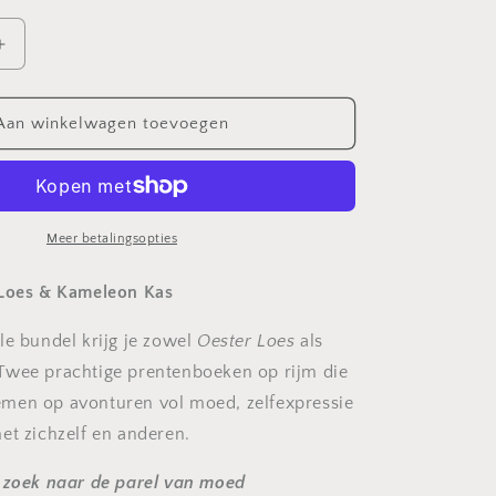
Aantal
verhogen
voor
Bundel:
Aan winkelwagen toevoegen
Oester
Loes
+
Kameleon
Kas
Meer betalingsopties
 Loes & Kameleon Kas
le bundel krijg je zowel
Oester Loes
als
 Twee prachtige prentenboeken op rijm die
men op avonturen vol moed, zelfexpressie
et zichzelf en anderen.
 zoek naar de parel van moed