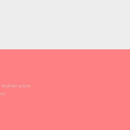
?
 leukste acties -
en!