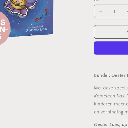
Aantal
Aantal
verlagen
voor
Bundel:
Oester
Loes
+
Kameleon
Kas
Bundel: Oester
Met deze specia
Kameleon Kas
!
kinderen meene
en verbinding m
Oester
Loes, op