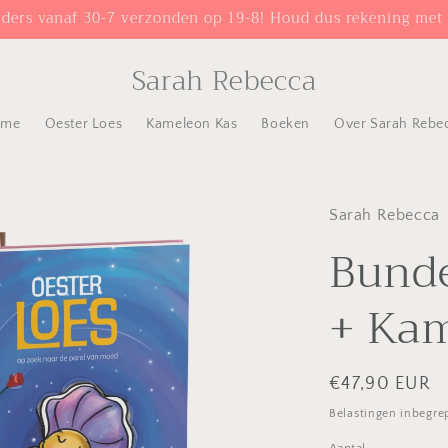
rders vanaf 30-7 verzonden op 19-8! Houd dus rekening met e
Sarah Rebecca
ome
Oester Loes
Kameleon Kas
Boeken
Over Sarah Rebe
Sarah Rebecca
Bunde
+ Ka
Normale
€47,90 EUR
prijs
Belastingen inbegre