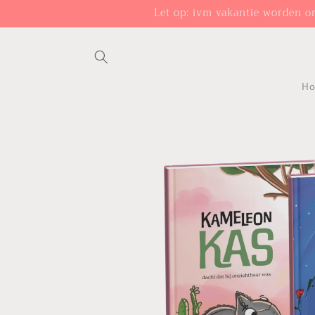
Meteen
Let op: ivm vakantie worden o
naar de
content
H
Ga direct naar
productinformatie